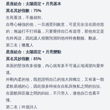
星座組合：太陽固定 + 月亮基本
莫名其妙指數：75%
生死看淡，不服就幹。
自尊心極強的他，一旦感受到敵意，可是完全沒在跟你慫
的；無論打不打得贏，只要覺得自己有道理，那他肯定是
先幹再說，因此讓人很難預測到他何時會翻臉、翻桌。
第三名｜獵魔人
星座組合：太陽固定 + 月亮變動
莫名其妙指數：85%
表面的堅強有多倨傲，內心就有多不可遏止地渴望向愛奔
逃。
外剛內柔的他，既想證明自己的強大與獨立，又有著一顆
柔軟易感的心，因此很多時候在自私與無私之間的拉扯、
在耍酷與臣服之間的糾結，不只旁人，連他自己也看不
懂。
第二名｜吟遊詩人