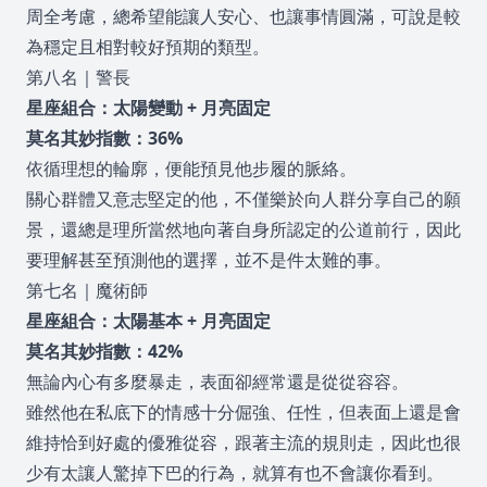
周全考慮，總希望能讓人安心、也讓事情圓滿，可說是較
為穩定且相對較好預期的類型。
第八名｜警長
星座組合：太陽變動 + 月亮固定
莫名其妙指數：36%
依循理想的輪廓，便能預見他步履的脈絡。
關心群體又意志堅定的他，不僅樂於向人群分享自己的願
景，還總是理所當然地向著自身所認定的公道前行，因此
要理解甚至預測他的選擇，並不是件太難的事。
第七名｜魔術師
星座組合：太陽基本 + 月亮固定
莫名其妙指數：42%
無論內心有多麼暴走，表面卻經常還是從從容容。
雖然他在私底下的情感十分倔強、任性，但表面上還是會
維持恰到好處的優雅從容，跟著主流的規則走，因此也很
少有太讓人驚掉下巴的行為，就算有也不會讓你看到。