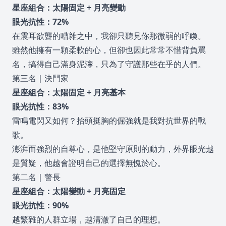
星座組合：太陽固定 + 月亮變動
眼光抗性：72%
在震耳欲聾的嘈雜之中，我卻只聽見你那微弱的呼喚。
雖然他擁有一顆柔軟的心，但卻也因此常常不惜背負罵
名，搞得自己滿身泥濘，只為了守護那些在乎的人們。
第三名｜決鬥家
星座組合：太陽固定 + 月亮基本
眼光抗性：83%
雷鳴電閃又如何？抬頭挺胸的倔強就是我對抗世界的戰
歌。
澎湃而強烈的自尊心，是他堅守原則的動力，外界眼光越
是質疑，他越會證明自己的選擇無愧於心。
第二名｜警長
星座組合：太陽變動 + 月亮固定
眼光抗性：90%
越繁雜的人群立場，越清澈了自己的理想。